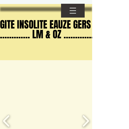
GITE INSOLITE EAUZE GERS
GITE INSOLITE EAUZE GERS
............. LM & OZ .............
............. LM & OZ .............