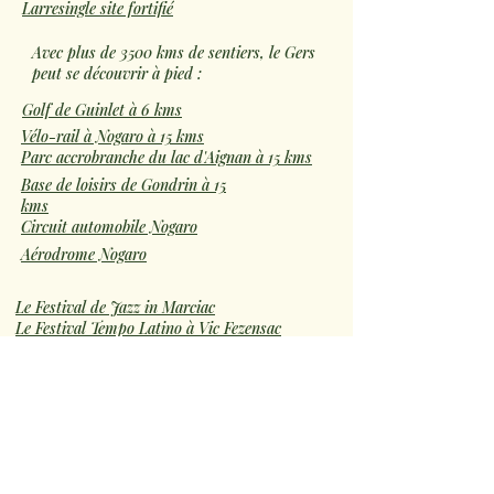
Larresingle site fortifié
Avec plus de 3500 kms de sentiers, le Gers
peut se découvrir à pied :
Golf de Guinlet à 6 kms
Vélo-rail à Nogaro à 15 kms
Parc accrobranche du lac d'Aignan à 15 kms
Base de loisirs de Gondrin à 15
kms
Circuit automobile Nogaro
Aérodrome Nogaro
Le Festival de Jazz in Marciac
Le Festival Tempo Latino à Vic Fezensac
De nombreux concerts gratuits et d'autres
payants à Eauze et autour d'Eauze toute
l'année
Le cinéma - théâtre d'Eauze toute l'année
Avis clients