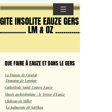
GITE INSOLITE EAUZE GERS
GITE INSOLITE EAUZE GERS
............. LM & OZ .............
............. LM & OZ .............
QUE FAIRE À EAUZE ET DANS LE GERS
QUE FAIRE À EAUZE ET DANS LE GERS
La Domus de Cieutat
Domaine de Lagajan
Cathédrale Saint-Luperc Eauze
Musée archéologique : le Trésor d'Eauze
Château de Millet
La palmeraie de Sarthou